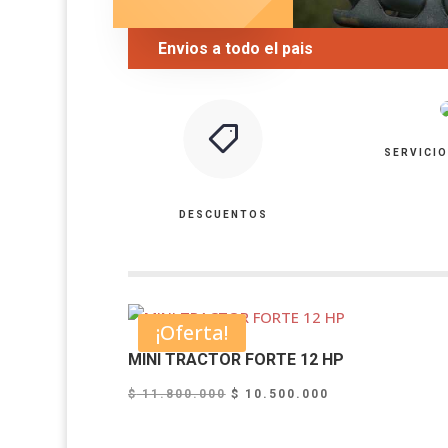
Envios a todo el pais
SERVICIO
DESCUENTOS
¡Oferta!
MINI TRACTOR FORTE 12 HP
Original
Current
$
11.800.000
$
10.500.000
price
price
was:
is: