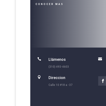
CONOCER MAS


Llámenos
(310) 493-4603

Direccion
Calle 10 #18 a -37