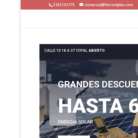
3182153775
comercial@ferroniples.com
CALLE 10 18 A 37 YOPAL
ABIERTO
GRANDES DESCUE
HASTA 
ENERGIA SOLAR