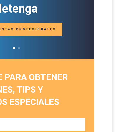
detenga
ENTAS PROFESIONALES
E PARA OBTENER
S, TIPS Y
S ESPECIALES