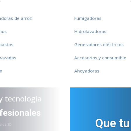
ladoras de arroz
Fumigadoras
nos
Hidrolavadoras
pastos
Generadores eléctricos
oazadas
Accesorios y consumible
in
Ahoyadoras
y tecnología
fesionales
Que tu
elos 3D