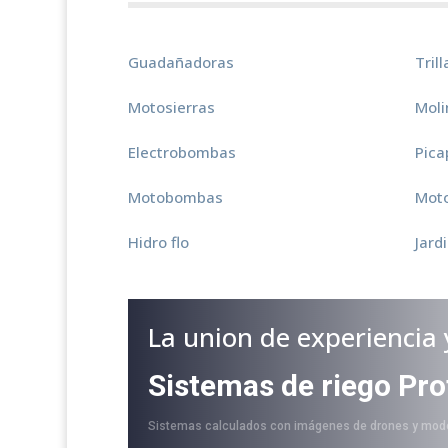
Guadañadoras
Tril
Motosierras
Moli
Electrobombas
Pica
Motobombas
Mot
Hidro flo
Jard
La union de experiencia 
Sistemas de riego Pro
Sistemas calculados con imágenes de drones y mod