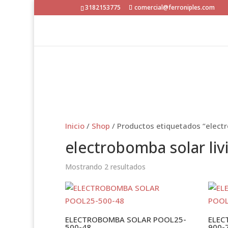
3182153775
comercial@ferroniples.com
Inicio
/
Shop
/ Productos etiquetados “electr
electrobomba solar liv
Mostrando 2 resultados
ELECTROBOMBA SOLAR POOL25-
ELEC
500-48
900-