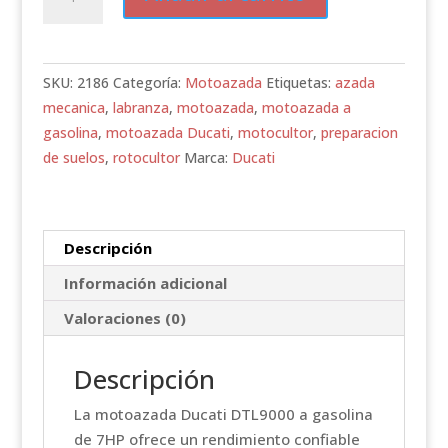
DUCATI
DTL9000
7HP
GASOLINA
SKU:
2186
Categoría:
Motoazada
Etiquetas:
azada
7HP
mecanica
,
labranza
,
motoazada
,
motoazada a
cantidad
gasolina
,
motoazada Ducati
,
motocultor
,
preparacion
de suelos
,
rotocultor
Marca:
Ducati
Descripción
Información adicional
Valoraciones (0)
Descripción
La motoazada Ducati DTL9000 a gasolina
de 7HP ofrece un rendimiento confiable