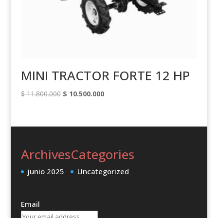
MINI TRACTOR FORTE 12 HP
Original
Current
$
11.800.000
$
10.500.000
price
price
was:
is:
$ 11.800.000.
$ 10.500.000.
Archives
Categories
junio 2025
Uncategorized
Email