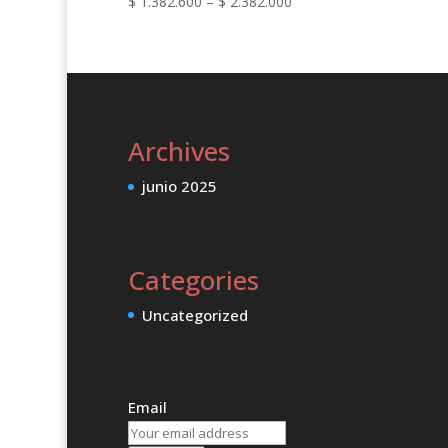
Price
$
1.382.600
–
$
2.382.000
range:
$ 1.382.600
through
$ 2.382.000
Archives
junio 2025
Categories
Uncategorized
Email