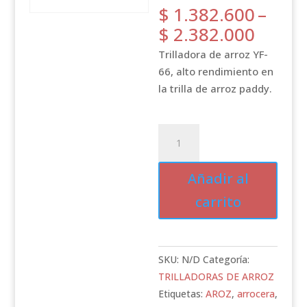
$
1.382.600
–
Price
$
2.382.000
range
Trilladora de arroz YF-
$ 1.3
66, alto rendimiento en
throu
la trilla de arroz paddy.
$ 2.3
Trilladora
de
arroz
Añadir al
Sencilla
carrito
Arrocera
YF-
66
cantidad
SKU:
N/D
Categoría:
TRILLADORAS DE ARROZ
Etiquetas:
AROZ
,
arrocera
,