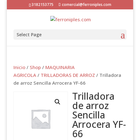
3182153775
comercial@ferroniples.com
Select Page
Inicio
/
Shop
/
MAQUINARIA
AGRICOLA
/
TRILLADORAS DE ARROZ
/ Trilladora
de arroz Sencilla Arrocera YF-66
Trilladora
de arroz
Sencilla
Arrocera YF-
66