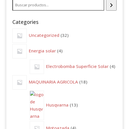
Buscar
Categories
32
Uncategorized
32
productos
4
Energia solar
4
productos
4
Electrobomba Superficie Solar
4
produc
18
MAQUINARIA AGRICOLA
18
productos
13
productos
Husqvarna
13
4
Motoazada
4