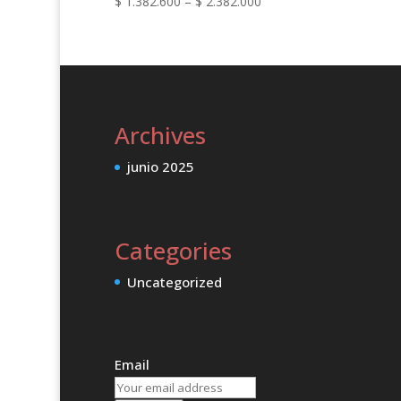
Price
$
1.382.600
–
$
2.382.000
range:
$ 1.382.600
through
$ 2.382.000
Archives
junio 2025
Categories
Uncategorized
Email