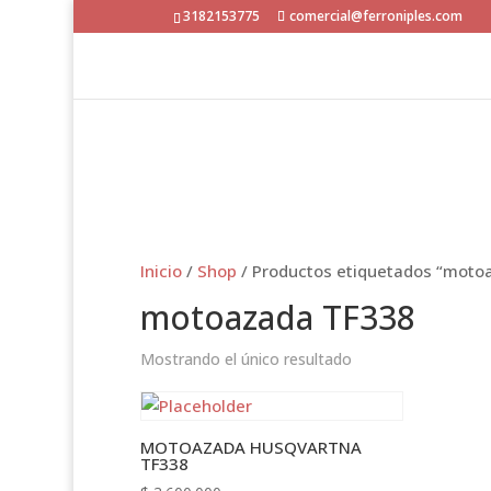
3182153775
comercial@ferroniples.com
Inicio
/
Shop
/ Productos etiquetados “moto
motoazada TF338
Mostrando el único resultado
MOTOAZADA HUSQVARTNA
TF338