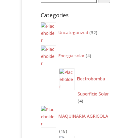
Categories
32
productos
Uncategorized
32
4
productos
Energia solar
4
Electrobomba
Superficie Solar
4
4
productos
MAQUINARIA AGRICOLA
18
18
productos