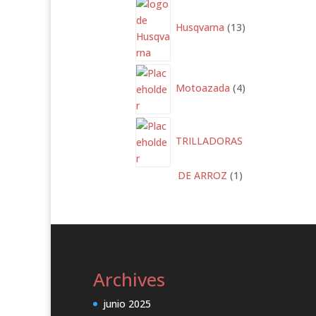
13
productos
Husqvarna
13
4
productos
Motoazada
4
TRILLADORAS
1
DE ARROZ
1
producto
Archives
junio 2025