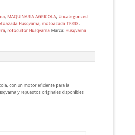
rna
,
MAQUINARIA AGRICOLA
,
Uncategorized
toazada Husqvarna
,
motoazada TF338
,
rra
,
rotocultor Husqvarna
Marca:
Husqvarna
ola, con un motor eficiente para la
sqvarna y repuestos originales disponibles