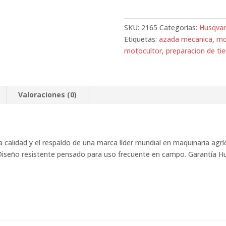
cantidad
SKU:
2165
Categorías:
Husqva
Etiquetas:
azada mecanica
,
mo
motocultor
,
preparacion de tie
Valoraciones (0)
lidad y el respaldo de una marca líder mundial en maquinaria agríc
 Diseño resistente pensado para uso frecuente en campo. Garantía Hu