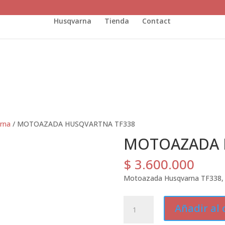
Husqvarna
Tienda
Contact
rna
/ MOTOAZADA HUSQVARTNA TF338
MOTOAZADA 
$
3.600.000
Motoazada Husqvarna TF338, ca
MOTOAZADA
Añadir al 
HUSQVARTNA
TF338