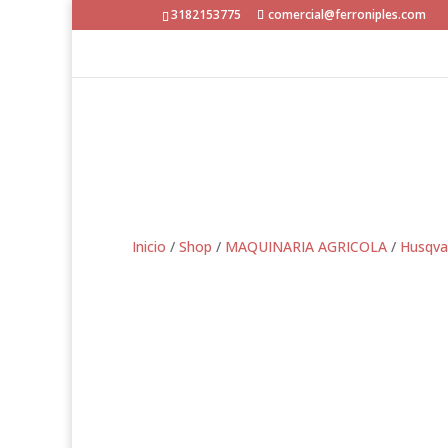
3182153775
comercial@ferroniples.com
Inicio
/
Shop
/
MAQUINARIA AGRICOLA
/
Husqva