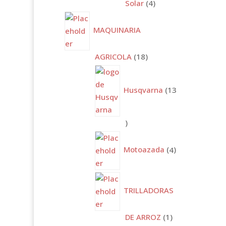
4
Solar
4
productos
MAQUINARIA
18
AGRICOLA
18
productos
Husqvarna
13
13
productos
4
productos
Motoazada
4
TRILLADORAS
1
DE ARROZ
1