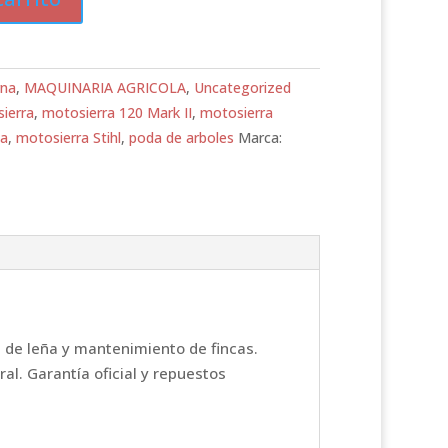
rna
,
MAQUINARIA AGRICOLA
,
Uncategorized
ierra
,
motosierra 120 Mark II
,
motosierra
ña
,
motosierra Stihl
,
poda de arboles
Marca:
e de leña y mantenimiento de fincas.
al. Garantía oficial y repuestos