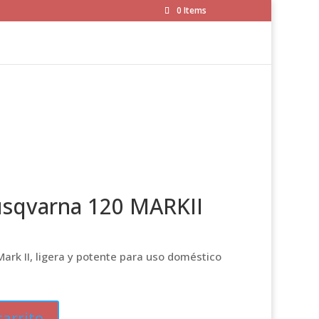
0 Items
usqvarna 120 MARKII
rk II, ligera y potente para uso doméstico
carrito