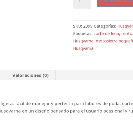
Husqvarna
120
MARKII
cantidad
SKU:
2099
Categorías:
Husqva
Etiquetas:
corte de leña
,
motos
Husqvarna
,
motosierra peque
Husqvarna
Valoraciones (0)
ligera, fácil de manejar y perfecta para labores de poda, cort
Husqvarna en un diseño pensado para el usuario ocasional y rur