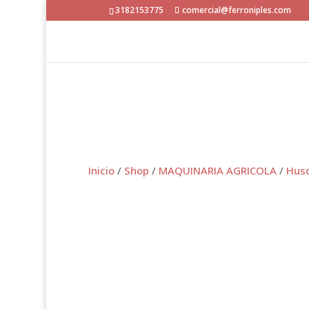
3182153775
comercial@ferroniples.com
Inicio
/
Shop
/
MAQUINARIA AGRICOLA
/
Hus