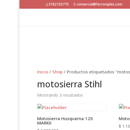
3182153775
comercial@ferroniples.com
Inicio
/
Shop
/ Productos etiquetados “motosi
motosierra Stihl
Mostrando 3 resultados
Motosierra Husqvarna 120
Moto
MARKII
$
1.10