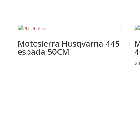
Motosierra Husqvarna 445
M
espada 50CM
4
$
1