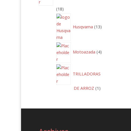
18
18
productos
13
productos
Husqvarna
13
4
productos
Motoazada
4
TRILLADORAS
1
DE ARROZ
1
producto