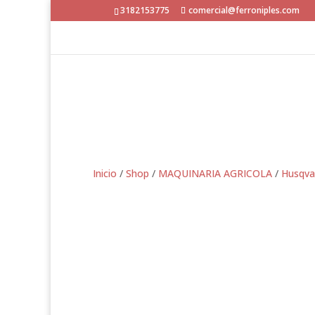
3182153775
comercial@ferroniples.com
Inicio
/
Shop
/
MAQUINARIA AGRICOLA
/
Husqva