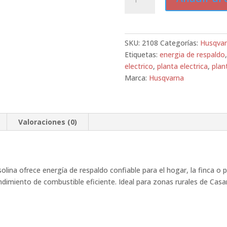
electrica
Husqvarna
gasolina
G2500P
SKU:
2108
Categorías:
Husqva
cantidad
Etiquetas:
energia de respaldo
electrico
,
planta electrica
,
plan
Marca:
Husqvarna
Valoraciones (0)
olina ofrece energía de respaldo confiable para el hogar, la finca 
endimiento de combustible eficiente. Ideal para zonas rurales de Casa