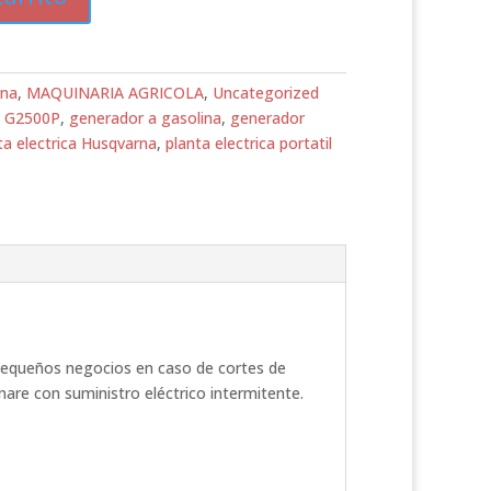
rna
,
MAQUINARIA AGRICOLA
,
Uncategorized
,
G2500P
,
generador a gasolina
,
generador
ta electrica Husqvarna
,
planta electrica portatil
o pequeños negocios en caso de cortes de
nare con suministro eléctrico intermitente.