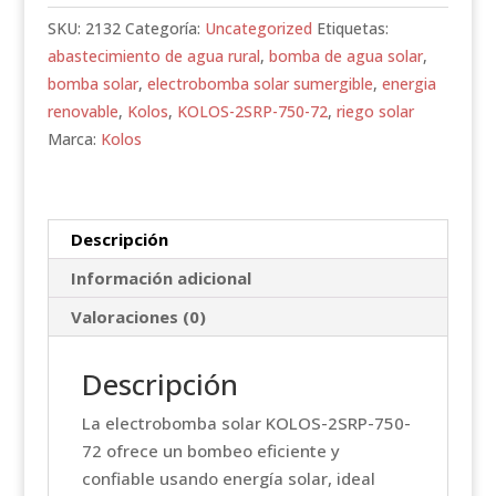
750-
SKU:
2132
Categoría:
Uncategorized
Etiquetas:
72
abastecimiento de agua rural
,
bomba de agua solar
,
cantidad
bomba solar
,
electrobomba solar sumergible
,
energia
renovable
,
Kolos
,
KOLOS-2SRP-750-72
,
riego solar
Marca:
Kolos
Descripción
Información adicional
Valoraciones (0)
Descripción
La electrobomba solar KOLOS-2SRP-750-
72 ofrece un bombeo eficiente y
confiable usando energía solar, ideal