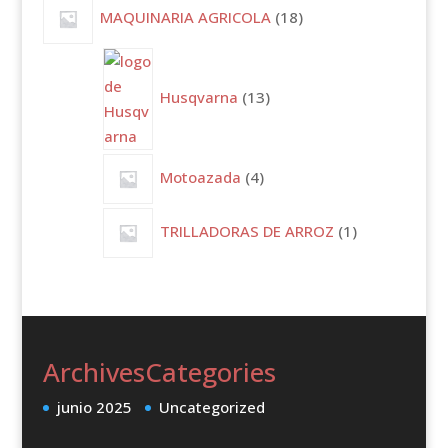
18
MAQUINARIA AGRICOLA
18
productos
13
productos
Husqvarna
13
4
Motoazada
4
productos
1
TRILLADORAS DE ARROZ
1
producto
Archives
Categories
junio 2025
Uncategorized