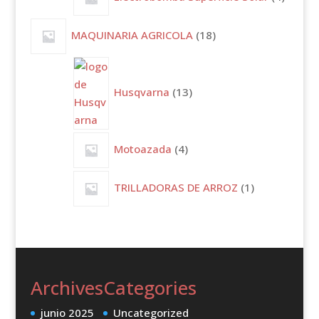
produc
18
MAQUINARIA AGRICOLA
18
productos
13
productos
Husqvarna
13
4
Motoazada
4
productos
1
TRILLADORAS DE ARROZ
1
producto
Archives
Categories
junio 2025
Uncategorized