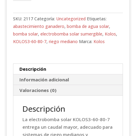
KOLOS3-
60-
80-
SKU:
2117
Categoría:
Uncategorized
Etiquetas:
7
abastecimiento ganadero
,
bomba de agua solar
,
cantidad
bomba solar
,
electrobomba solar sumergible
,
Kolos
,
KOLOS3-60-80-7
,
riego mediano
Marca:
Kolos
Descripción
Información adicional
Valoraciones (0)
Descripción
La electrobomba solar KOLOS3-60-80-7
entrega un caudal mayor, adecuado para
sistemas de riego medianos y