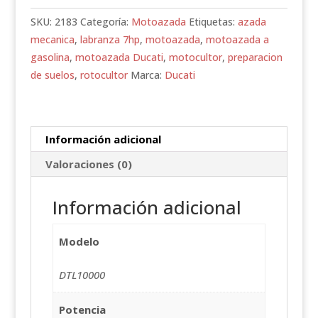
7HP
GASOLINA
SKU:
2183
Categoría:
Motoazada
Etiquetas:
azada
7
mecanica
,
labranza 7hp
,
motoazada
,
motoazada a
HP
gasolina
,
motoazada Ducati
,
motocultor
,
preparacion
cantidad
de suelos
,
rotocultor
Marca:
Ducati
Información adicional
Valoraciones (0)
Información adicional
Modelo
DTL10000
Potencia