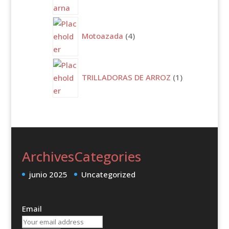
4
productos
Motoazada
4
1
producto
TRILLADORAS DE ARROZ
1
Archives
Categories
junio 2025
Uncategorized
Email