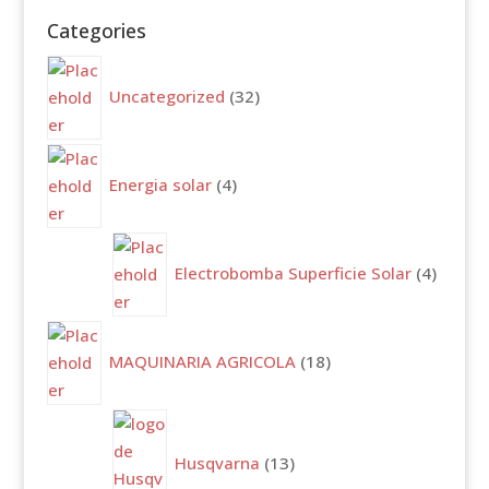
Categories
32
productos
Uncategorized
32
4
productos
Energia solar
4
4
produc
Electrobomba Superficie Solar
4
18
productos
MAQUINARIA AGRICOLA
18
13
productos
Husqvarna
13