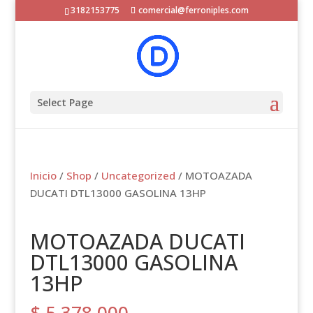
3182153775
comercial@ferroniples.com
Select Page
Inicio
/
Shop
/
Uncategorized
/ MOTOAZADA
DUCATI DTL13000 GASOLINA 13HP
MOTOAZADA DUCATI
DTL13000 GASOLINA
13HP
$
5.378.000