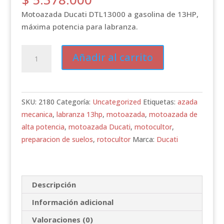
Motoazada Ducati DTL13000 a gasolina de 13HP,
máxima potencia para labranza.
MOTOAZADA
Añadir al carrito
DUCATI
DTL13000
GASOLINA
13HP
SKU:
2180
Categoría:
Uncategorized
Etiquetas:
azada
cantidad
mecanica
,
labranza 13hp
,
motoazada
,
motoazada de
alta potencia
,
motoazada Ducati
,
motocultor
,
preparacion de suelos
,
rotocultor
Marca:
Ducati
Descripción
Información adicional
Valoraciones (0)