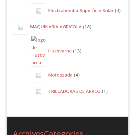
4
Electrobomba Superficie Solar
4
produc
18
MAQUINARIA AGRICOLA
18
productos
13
productos
Husqvarna
13
4
Motoazada
4
productos
1
TRILLADORAS DE ARROZ
1
producto
Archives
Categories