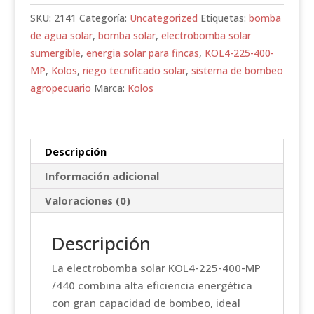
400-
SKU:
2141
Categoría:
Uncategorized
Etiquetas:
bomba
MP
de agua solar
,
bomba solar
,
electrobomba solar
/440
sumergible
,
energia solar para fincas
,
KOL4-225-400-
cantidad
MP
,
Kolos
,
riego tecnificado solar
,
sistema de bombeo
agropecuario
Marca:
Kolos
Descripción
Información adicional
Valoraciones (0)
Descripción
La electrobomba solar KOL4-225-400-MP
/440 combina alta eficiencia energética
con gran capacidad de bombeo, ideal